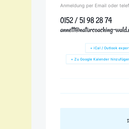
Anmeldung per Email oder tele
0152 / 51 98 28 74
annett@naturcoaching-wald.
+ iCal / Outlook expor
+ Zu Google Kalender hinzufüge
D