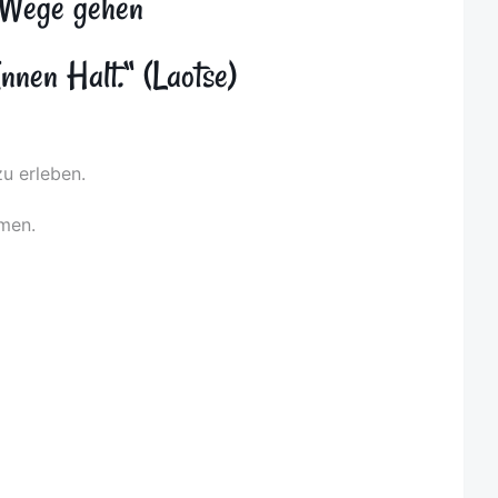
 Wege gehen
Innen Halt.“ (Laotse)
zu erleben.
emen.