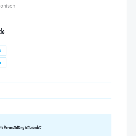
fonisch
de
t
n
ie Veranstaltung ist beendet.